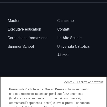
Master
Chi siamo
Executive education
Contatti
Corsi di alta formazione
Le Alte Scuole
Summer School
Università Cattolica
Alumni
News
CONTINUA SENZA ACCETTARE
Eventi
Università Cattolica del Sacro Cuore
utilizza su questo
sito cookie tecnici necessari per il suo funzionamento
(finalizzati a consentire la fruizione dei nostri servizi,
ottimizzare l'esperienza utente) e, ove si presti il consenso,