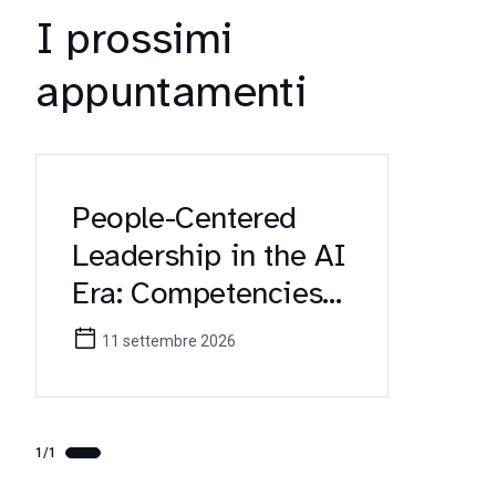
I prossimi
appuntamenti
People-Centered
Leadership in the AI
Era: Competencies
for Future
11 settembre 2026
Healthcare
Managers (Erasmus+
KA171 Workshop)
1/1