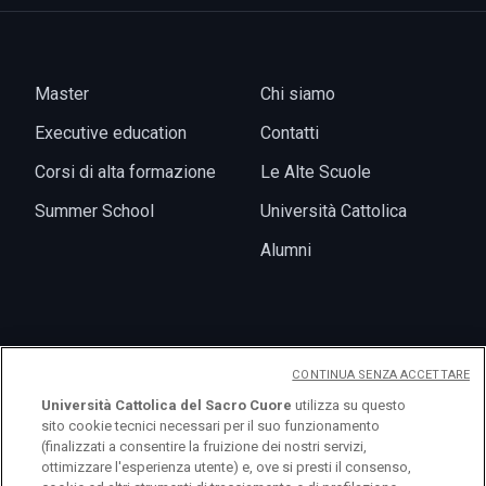
Master
Chi siamo
Executive education
Contatti
Corsi di alta formazione
Le Alte Scuole
Summer School
Università Cattolica
Alumni
News
CONTINUA SENZA ACCETTARE
Eventi
Università Cattolica del Sacro Cuore
utilizza su questo
sito cookie tecnici necessari per il suo funzionamento
(finalizzati a consentire la fruizione dei nostri servizi,
ottimizzare l'esperienza utente) e, ove si presti il consenso,