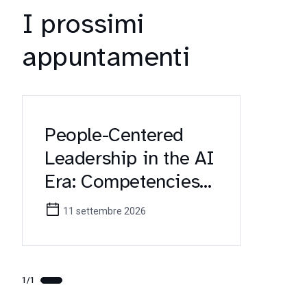
I prossimi
appuntamenti
People-Centered
Leadership in the AI
Era: Competencies
for Future
11 settembre 2026
Healthcare
Managers (Erasmus+
KA171 Workshop)
1/1