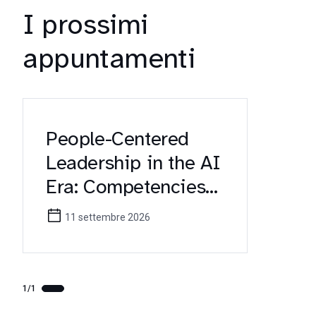
I prossimi
appuntamenti
People-Centered
Leadership in the AI
Era: Competencies
for Future
11 settembre 2026
Healthcare
Managers (Erasmus+
KA171 Workshop)
1/1