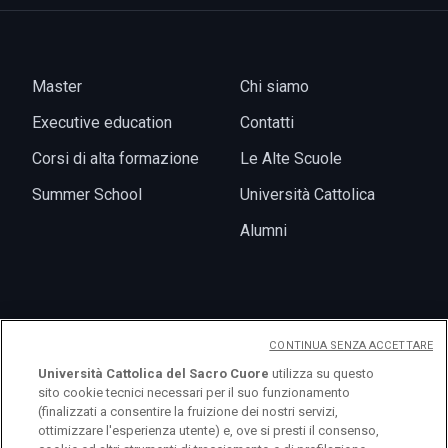
Master
Chi siamo
Executive education
Contatti
Corsi di alta formazione
Le Alte Scuole
Summer School
Università Cattolica
Alumni
News
CONTINUA SENZA ACCETTARE
Eventi
Università Cattolica del Sacro Cuore
utilizza su questo
sito cookie tecnici necessari per il suo funzionamento
(finalizzati a consentire la fruizione dei nostri servizi,
ottimizzare l'esperienza utente) e, ove si presti il consenso,