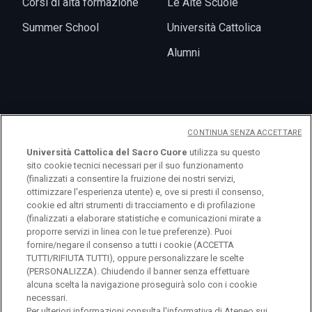
Corsi di alta formazione
Le Alte Scuole
Summer School
Università Cattolica
Alumni
News
CONTINUA SENZA ACCETTARE
Eventi
Università Cattolica del Sacro Cuore
utilizza su questo
sito cookie tecnici necessari per il suo funzionamento
(finalizzati a consentire la fruizione dei nostri servizi,
ottimizzare l'esperienza utente) e, ove si presti il consenso,
cookie ed altri strumenti di tracciamento e di profilazione
(finalizzati a elaborare statistiche e comunicazioni mirate a
proporre servizi in linea con le tue preferenze). Puoi
fornire/negare il consenso a tutti i cookie (ACCETTA
TUTTI/RIFIUTA TUTTI), oppure personalizzare le scelte
(PERSONALIZZA). Chiudendo il banner senza effettuare
alcuna scelta la navigazione proseguirà solo con i cookie
necessari.
Per ulteriori informazioni consulta l'
informativa di Ateneo sui