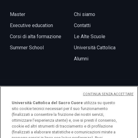
Master
Chi siamo
Executive education
Contatti
Corsi di alta formazione
Le Alte Scuole
Summer School
Università Cattolica
Alumni
News
CONTINUA SENZA ACCETTARE
Eventi
Università Cattolica del Sacro Cuore
utilizza su questo
sito cookie tecnici necessari per il suo funzionamento
(finalizzati a consentire la fruizione dei nostri servizi,
ottimizzare l'esperienza utente) e, ove si presti il consenso,
cookie ed altri strumenti di tracciamento e di profilazione
(finalizzati a elaborare statistiche e comunicazioni mirate a
proporre servizi in linea con le tue preferenze). Puoi