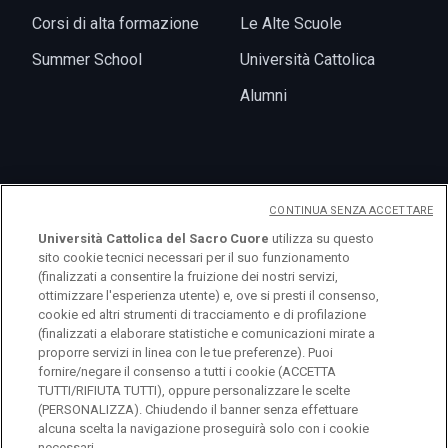
Corsi di alta formazione
Le Alte Scuole
Summer School
Università Cattolica
Alumni
News
CONTINUA SENZA ACCETTARE
Eventi
Università Cattolica del Sacro Cuore
utilizza su questo
sito cookie tecnici necessari per il suo funzionamento
(finalizzati a consentire la fruizione dei nostri servizi,
ottimizzare l'esperienza utente) e, ove si presti il consenso,
cookie ed altri strumenti di tracciamento e di profilazione
(finalizzati a elaborare statistiche e comunicazioni mirate a
proporre servizi in linea con le tue preferenze). Puoi
fornire/negare il consenso a tutti i cookie (ACCETTA
TUTTI/RIFIUTA TUTTI), oppure personalizzare le scelte
(PERSONALIZZA). Chiudendo il banner senza effettuare
alcuna scelta la navigazione proseguirà solo con i cookie
necessari.