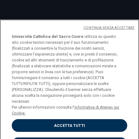
News
CONTINUA SENZA ACCETTARE
Eventi
Università Cattolica del Sacro Cuore
utilizza su questo
sito cookie tecnici necessari per il suo funzionamento
(finalizzati a consentire la fruizione dei nostri servizi,
ottimizzare l'esperienza utente) e, ove si presti il consenso,
cookie ed altri strumenti di tracciamento e di profilazione
(finalizzati a elaborare statistiche e comunicazioni mirate a
proporre servizi in linea con le tue preferenze). Puoi
fornire/negare il consenso a tutti i cookie (ACCETTA
TUTTI/RIFIUTA TUTTI), oppure personalizzare le scelte
(PERSONALIZZA). Chiudendo il banner senza effettuare
alcuna scelta la navigazione proseguirà solo con i cookie
necessari.
Per ulteriori informazioni consulta l'
informativa di Ateneo sui
© Università Cattolica del Sacro Cuore Largo A.
Cookie.
Gemelli 1, 20123 Milano PI 02133120150
ACCETTA TUTTI