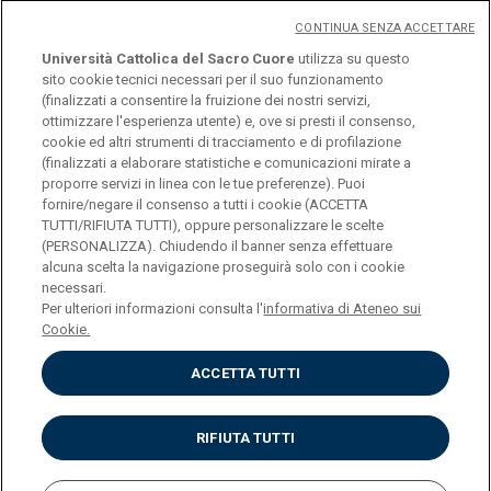
News
CONTINUA SENZA ACCETTARE
Eventi
Università Cattolica del Sacro Cuore
utilizza su questo
sito cookie tecnici necessari per il suo funzionamento
(finalizzati a consentire la fruizione dei nostri servizi,
ottimizzare l'esperienza utente) e, ove si presti il consenso,
cookie ed altri strumenti di tracciamento e di profilazione
(finalizzati a elaborare statistiche e comunicazioni mirate a
proporre servizi in linea con le tue preferenze). Puoi
fornire/negare il consenso a tutti i cookie (ACCETTA
TUTTI/RIFIUTA TUTTI), oppure personalizzare le scelte
(PERSONALIZZA). Chiudendo il banner senza effettuare
alcuna scelta la navigazione proseguirà solo con i cookie
necessari.
Per ulteriori informazioni consulta l'
informativa di Ateneo sui
© Università Cattolica del Sacro Cuore Largo A.
Cookie.
Gemelli 1, 20123 Milano PI 02133120150
ACCETTA TUTTI
RIFIUTA TUTTI