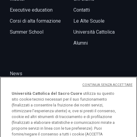
Executive education
Contatti
Corsi di alta formazione
Le Alte Scuole
Summer School
Università Cattolica
Alumni
News
Eventi
CONTINUA SENZA ACCETTARE
Università Cattolica del Sacro Cuore
utilizza su questo
sito cookie tecnici necessari per il suo funzionamento
(finalizzati a consentire la fruizione dei nostri servizi,
ottimizzare l'esperienza utente) e, ove si presti il consenso,
cookie ed altri strumenti di tracciamento e di profilazione
(finalizzati a elaborare statistiche e comunicazioni mirate a
proporre servizi in linea con le tue preferenze). Puoi
fornire/negare il consenso a tutti i cookie (ACCETTA