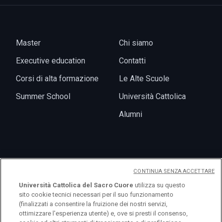
Master
Chi siamo
Executive education
Contatti
Corsi di alta formazione
Le Alte Scuole
Summer School
Università Cattolica
Alumni
News
CONTINUA SENZA ACCETTARE
Eventi
Università Cattolica del Sacro Cuore
utilizza su questo
sito cookie tecnici necessari per il suo funzionamento
(finalizzati a consentire la fruizione dei nostri servizi,
ottimizzare l'esperienza utente) e, ove si presti il consenso,