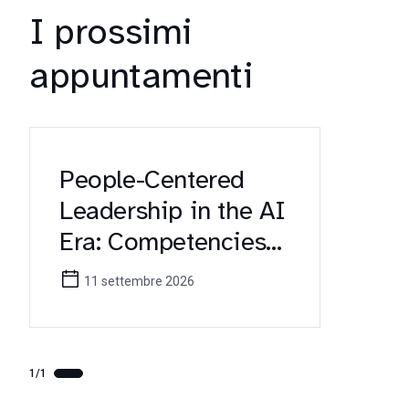
I prossimi
appuntamenti
People-Centered
Leadership in the AI
Era: Competencies
for Future
11 settembre 2026
Healthcare
Managers (Erasmus+
KA171 Workshop)
1/1