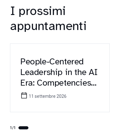
I prossimi
appuntamenti
People-Centered
Leadership in the AI
Era: Competencies
for Future
11 settembre 2026
Healthcare
Managers (Erasmus+
KA171 Workshop)
1/1