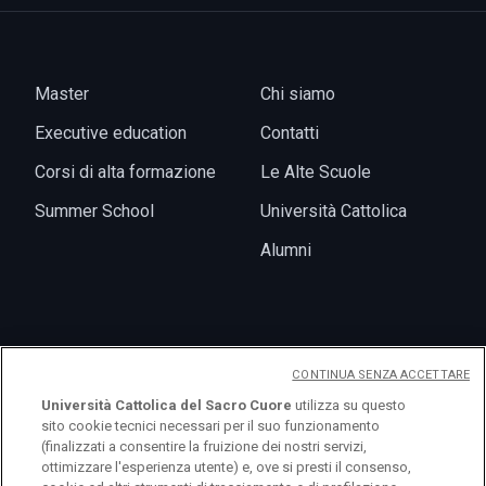
Master
Chi siamo
Executive education
Contatti
Corsi di alta formazione
Le Alte Scuole
Summer School
Università Cattolica
Alumni
News
CONTINUA SENZA ACCETTARE
Eventi
Università Cattolica del Sacro Cuore
utilizza su questo
sito cookie tecnici necessari per il suo funzionamento
(finalizzati a consentire la fruizione dei nostri servizi,
ottimizzare l'esperienza utente) e, ove si presti il consenso,