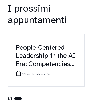
I prossimi
appuntamenti
People-Centered
Leadership in the AI
Era: Competencies
for Future
11 settembre 2026
Healthcare
Managers (Erasmus+
KA171 Workshop)
1/1