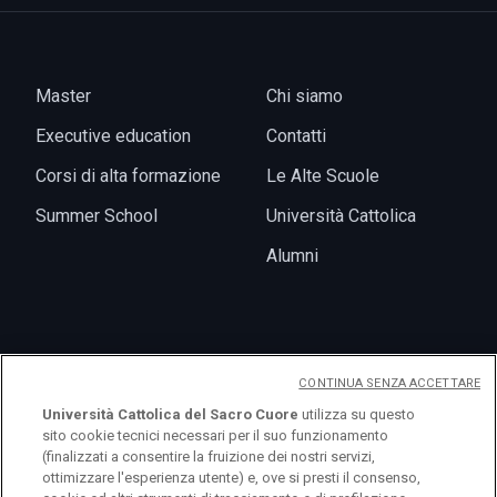
Master
Chi siamo
Executive education
Contatti
Corsi di alta formazione
Le Alte Scuole
Summer School
Università Cattolica
Alumni
News
CONTINUA SENZA ACCETTARE
Eventi
Università Cattolica del Sacro Cuore
utilizza su questo
sito cookie tecnici necessari per il suo funzionamento
(finalizzati a consentire la fruizione dei nostri servizi,
ottimizzare l'esperienza utente) e, ove si presti il consenso,