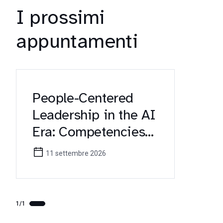
I prossimi
appuntamenti
People-Centered
Leadership in the AI
Era: Competencies
for Future
11 settembre 2026
Healthcare
Managers (Erasmus+
KA171 Workshop)
1/1