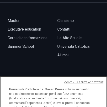
Master
Chi siamo
Executive education
Contatti
Corsi di alta formazione
Le Alte Scuole
Summer School
Università Cattolica
Alumni
News
CONTINUA SENZA ACCETTARE
Eventi
Università Cattolica del Sacro Cuore
utilizza su questo
sito cookie tecnici necessari per il suo funzionamento
(finalizzati a consentire la fruizione dei nostri servizi,
ottimizzare l'esperienza utente) e, ove si presti il consenso,